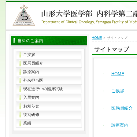
HOME
＞ サイトマップ
当科のご案内
サイトマップ
ご挨拶
医局員紹介
診療案内
HOME
外来担当医
現在進行中の臨床試験
ご挨拶
入局案内
お知らせ
医局員紹介
後期研修
業績
診療案内