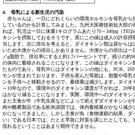
4. 母乳による新生児の汚染
赤ちゃんは、一日にどれくらいの環境ホルモンを母乳から
しているのかを計算してみました。九州大医療技術短大部の
れば、乳児は一日に体重1キログラムあたり70～340pg（TEQ
キシンを摂取しておるそうです。実にこの値は成人の許容摂取
当します。次に排出を考えると、ダイオキシン類は尿からは
いため大便からの排出しかありません。大便からの排出は一日に6
／g脂肪で、排出率にすると約1.7パーセントです。残りの約9
の体内に蓄積されることになります。この値はダイオキシン
たものであり、母乳中にはダイオキシンの他にも、PCB、DD
モンが含まれております。子供を産んだ母親は、胎盤や母乳
ンを子供へと移動させるので、蓄積量は減少します。ダイオ
～10年なので、環境中のダイオキシン濃度が下がれば、20年
はかなり減ることになります。実際、環境中へのダイオキシ
また主食が牛（牛乳生産などによって絶えずダイオキシンが
肉や酪農製品である欧米諸国では、体内蓄積量がかなり減少
かになってきました。しかし主食が魚（食物連鎖の結果、ダ
い）である日本では、たとえ早急に対策を講じたとしても、
現れるということはあまり期待できません。