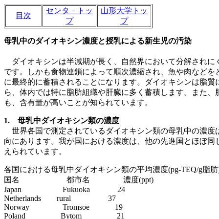
センタ－トッ
山形大学トッ
目次
プ
プ
母乳中のダイオキシン濃度と授乳による新生児の汚染
ダイオキシンは半減期が長く、自然界において分解されに
です。しかも食物連鎖によって順次濃縮され、魚や肉などを
に最終的に蓄積されることになります。ダイオキシンは脂質
ら、体内では特に脂肪組織や肝臓に多く蓄積します。また、
も、含有量が高いことが知られています。
1. 母乳中ダイオキシン類の濃度
世界各国で測定されているダイオキシン類の母乳中の濃度
向にあります。我が国における濃度は、他の先進国とほぼ同
えられています。
各国における母乳中ダイオキシン類の平均濃度(pg-TEQ/g脂肪
国名 都市名 濃度(ppt)
Japan Fukuoka 24
Netherlands rural 37
Norway Tromsoe 19
Poland Bytom 21